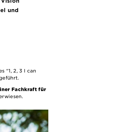
 Vision
el und
“1, 2, 3 I can
geführt.
iner Fachkraft für
verwiesen.