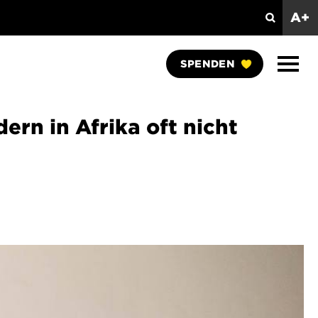
A+
Suchen
Naviga
SPENDEN
anzei
rn in Afrika oft nicht