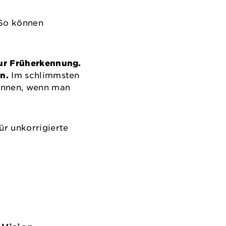
 So können
zur Früherkennung.
n.
Im schlimmsten
können, wenn man
ür unkorrigierte