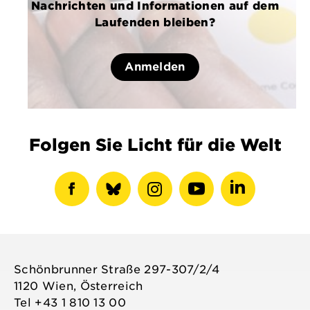
Nachrichten und Informationen auf dem
Laufenden bleiben?
Anmelden
Folgen Sie Licht für die Welt
Facebook-
show
Instagram-
Youtube-
LinkedIN-
Profil
bluesky
Profil
Profil
Profil
anzeigen
profile
anzeigen
anzeigen
anzeigen
Schönbrunner Straße 297-307/2/4
1120 Wien, Österreich
Tel +43 1 810 13 00