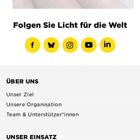
Folgen Sie Licht für die Welt
Facebook-
show
Instagram-
Youtube-
LinkedIN-
Profil
bluesky
Profil
Profil
Profil
anzeigen
profile
anzeigen
anzeigen
anzeigen
ÜBER UNS
Unser Ziel
Unsere Organisation
Team & Unterstützer*innen
UNSER EINSATZ