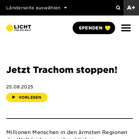
A+
Länderseite auswählen
Suchen
Naviga
SPENDEN
anzei
Jetzt Trachom stoppen!
25.08.2025
VORLESEN
Millionen Menschen in den ärmsten Regionen