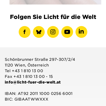
Folgen Sie Licht für die Welt
Facebook-
show
Instagram-
Youtube-
LinkedIN-
Profil
bluesky
Profil
Profil
Profil
anzeigen
profile
anzeigen
anzeigen
anzeigen
Schönbrunner Straße 297-307/2/4
1120 Wien, Österreich
Tel +43 1 810 13 00
Fax +43 1 810 13 00 - 15
info@licht-fuer-die-welt.at
IBAN: AT92 2011 1000 0256 6001
BIC: GIBAATWWXXX