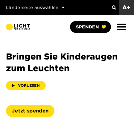
A+
Länderseite auswählen
Suchen
Naviga
SPENDEN
anzei
Bringen Sie Kinderaugen
zum Leuchten
VORLESEN
Jetzt spenden