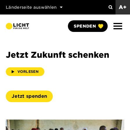
A+
Länderseite auswählen
Suchen
Naviga
SPENDEN
anzei
Jetzt Zukunft schenken
VORLESEN
Jetzt spenden