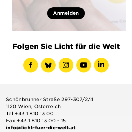
Anmelden
Folgen Sie Licht für die Welt
Facebook-
show
Instagram-
Youtube-
LinkedIN-
Profil
bluesky
Profil
Profil
Profil
anzeigen
profile
anzeigen
anzeigen
anzeigen
Schönbrunner Straße 297-307/2/4
1120 Wien, Österreich
Tel +43 1 810 13 00
Fax +43 1 810 13 00 - 15
info@licht-fuer-die-welt.at