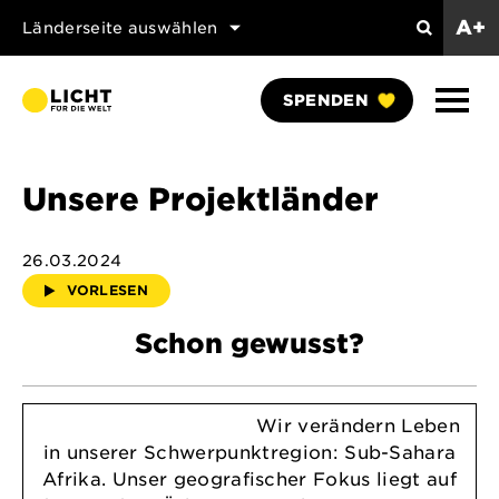
A+
Länderseite auswählen
Suchen
Naviga
SPENDEN
anzei
Unsere Projektländer
26.03.2024
VORLESEN
Schon gewusst?
Wir verändern Leben
in unserer Schwerpunktregion: Sub-Sahara
Afrika. Unser geografischer Fokus liegt auf