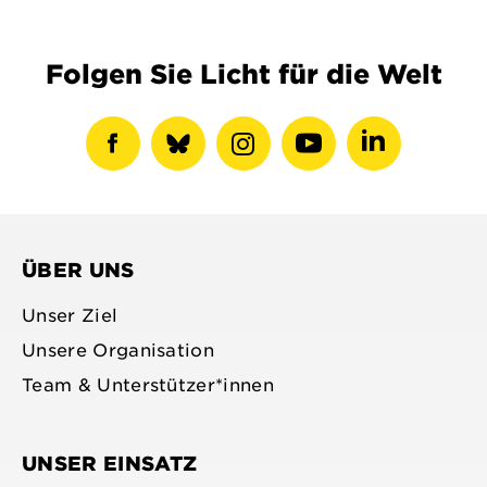
Folgen Sie Licht für die Welt
Facebook-
show
Instagram-
Youtube-
LinkedIN-
Profil
bluesky
Profil
Profil
Profil
anzeigen
profile
anzeigen
anzeigen
anzeigen
ÜBER UNS
Unser Ziel
Unsere Organisation
Team & Unterstützer*innen
UNSER EINSATZ