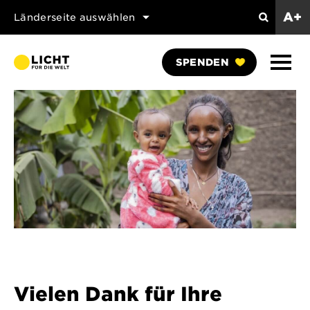
A+
Länderseite auswählen
Suchen
Naviga
SPENDEN
anzei
Vielen Dank für Ihre