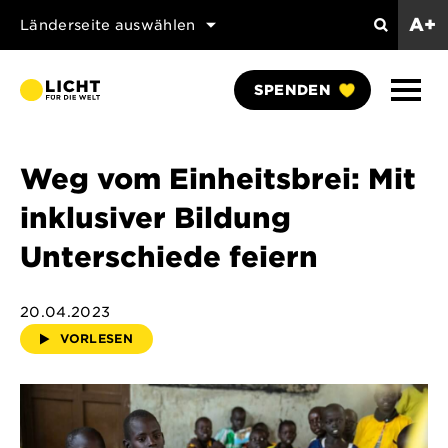
A+
Länderseite auswählen
Suchen
Naviga
SPENDEN
anzei
Weg vom Einheitsbrei: Mit
inklusiver Bildung
Unterschiede feiern
20.04.2023
VORLESEN