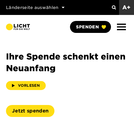
A+
Länderseite auswählen
Suchen
Naviga
SPENDEN
anzei
Ihre Spende schenkt einen
Neuanfang
VORLESEN
Jetzt spenden