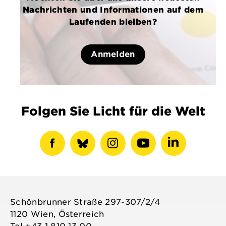
Nachrichten und Informationen auf dem
Laufenden bleiben?
Anmelden
Folgen Sie Licht für die Welt
Facebook-
show
Instagram-
Youtube-
LinkedIN-
Profil
bluesky
Profil
Profil
Profil
anzeigen
profile
anzeigen
anzeigen
anzeigen
Schönbrunner Straße 297-307/2/4
1120 Wien, Österreich