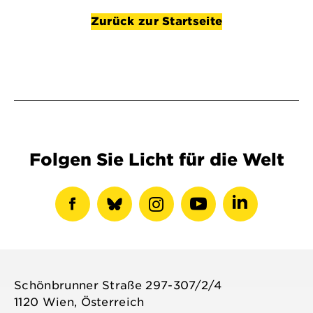
Zurück zur Startseite
Folgen Sie Licht für die Welt
Facebook-
show
Instagram-
Youtube-
LinkedIN-
Profil
bluesky
Profil
Profil
Profil
anzeigen
profile
anzeigen
anzeigen
anzeigen
Schönbrunner Straße 297-307/2/4
1120 Wien, Österreich