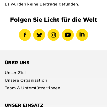
Es wurden keine Beiträge gefunden.
Folgen Sie Licht für die Welt
Facebook-
show
Instagram-
Youtube-
LinkedIN-
Profil
bluesky
Profil
Profil
Profil
anzeigen
profile
anzeigen
anzeigen
anzeigen
ÜBER UNS
Unser Ziel
Unsere Organisation
Team & Unterstützer*innen
UNSER EINSATZ